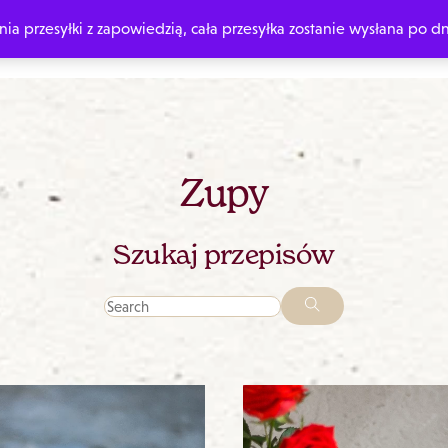
 przesyłki z zapowiedzią, cała przesyłka zostanie wysłana po dn
O MNIE
ZAMÓW Z DEDYKACJĄ
MOJE KSIĄŻKI
ZOSTAW WIA
Zupy
Szukaj przepisów