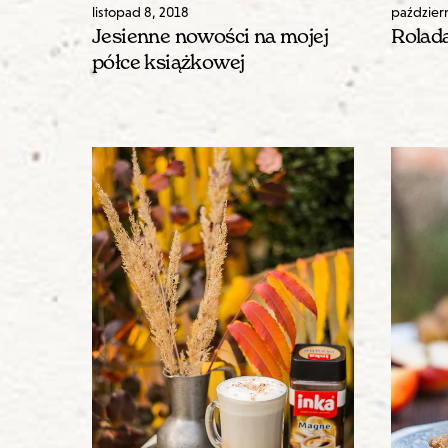
listopad
8
,
2018
paździer
Jesienne nowości na mojej
Rolada
półce książkowej