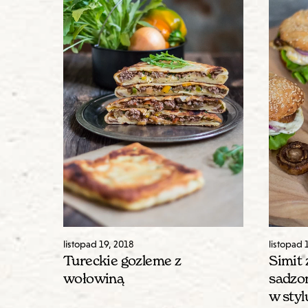
listopad
19
,
2018
listopad
Tureckie gozleme z
Simit 
wołowiną
sadzon
w styl