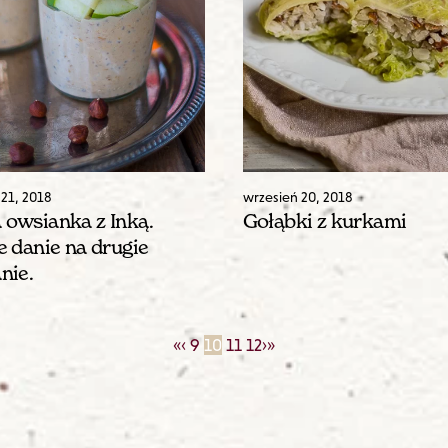
21
,
2018
wrzesień
20
,
2018
 owsianka z Inką.
Gołąbki z kurkami
e danie na drugie
nie.
«
‹
9
10
11
12
›
»