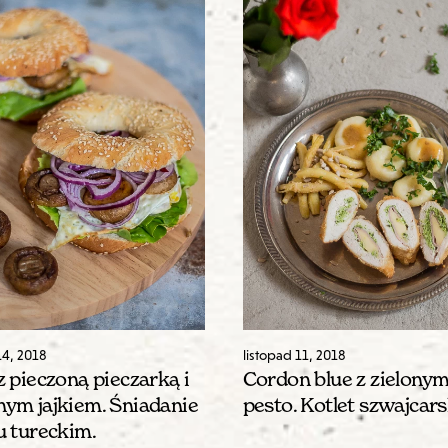
14
,
2018
listopad
11
,
2018
z pieczoną pieczarką i
Cordon blue z zielony
ym jajkiem. Śniadanie
pesto. Kotlet szwajcars
u tureckim.