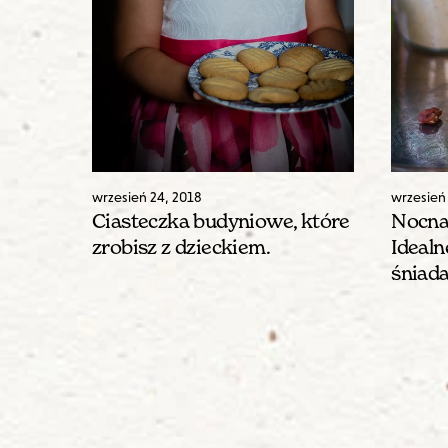
wrzesień
24
,
2018
wrzesień
Ciasteczka budyniowe, które
Nocna
zrobisz z dzieckiem.
Idealn
śniada