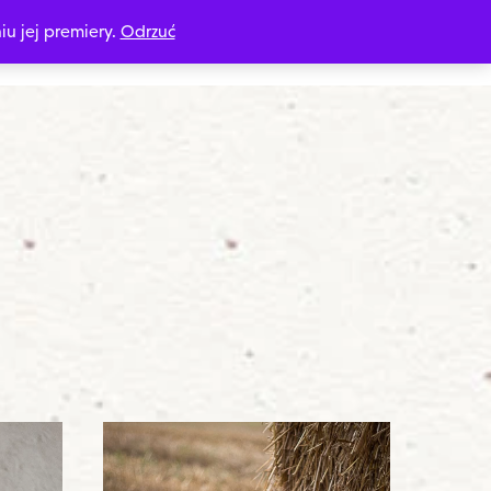
iu jej premiery.
Odrzuć
DOMOŚĆ