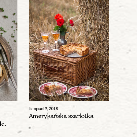
listopad
9
,
2018
m
Amerykańska szarlotka
ki.