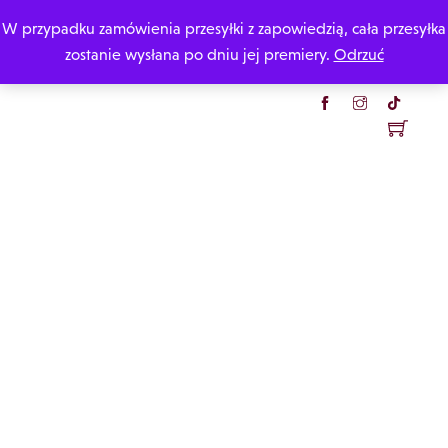
Skip
W przypadku zamówienia przesyłki z zapowiedzią, cała przesyłka
Katarzyna Rzepecka
to
zostanie wysłana po dniu jej premiery.
Odrzuć
content
Menu