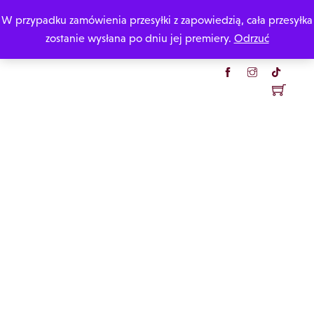
Skip
W przypadku zamówienia przesyłki z zapowiedzią, cała przesyłka
Katarzyna Rzepecka
to
zostanie wysłana po dniu jej premiery.
Odrzuć
content
Menu