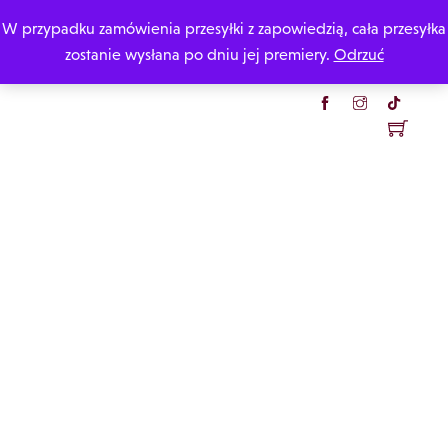
Skip
W przypadku zamówienia przesyłki z zapowiedzią, cała przesyłka
Katarzyna Rzepecka
to
zostanie wysłana po dniu jej premiery.
Odrzuć
content
Menu