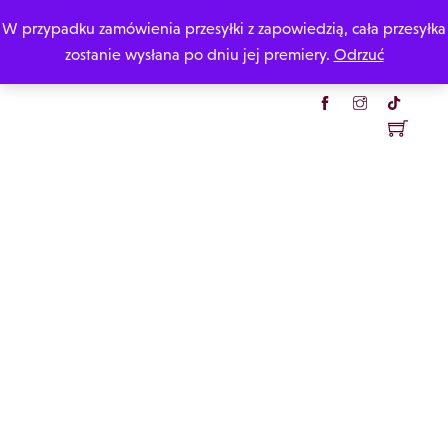
Skip
W przypadku zamówienia przesyłki z zapowiedzią, cała przesyłka
Katarzyna Rzepecka
to
zostanie wysłana po dniu jej premiery.
Odrzuć
content
Menu