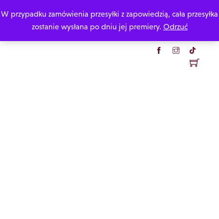
Skip
W przypadku zamówienia przesyłki z zapowiedzią, cała przesyłka
Katarzyna Rzepecka
to
zostanie wysłana po dniu jej premiery.
Odrzuć
content
Menu