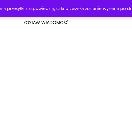
 przesyłki z zapowiedzią, cała przesyłka zostanie wysłana po dn
ŁÓWNA
O MNIE
ZAMÓW Z DEDYKACJĄ
MOJE KSIĄŻKI
ZOSTAW WIADOMOŚĆ