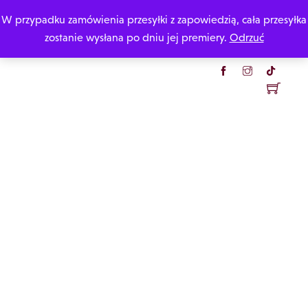
Skip
W przypadku zamówienia przesyłki z zapowiedzią, cała przesyłka
Katarzyna Rzepecka
to
zostanie wysłana po dniu jej premiery.
Odrzuć
content
Menu