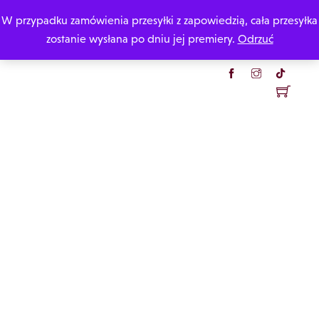
Skip
W przypadku zamówienia przesyłki z zapowiedzią, cała przesyłka
Katarzyna Rzepecka
to
zostanie wysłana po dniu jej premiery.
Odrzuć
content
Menu