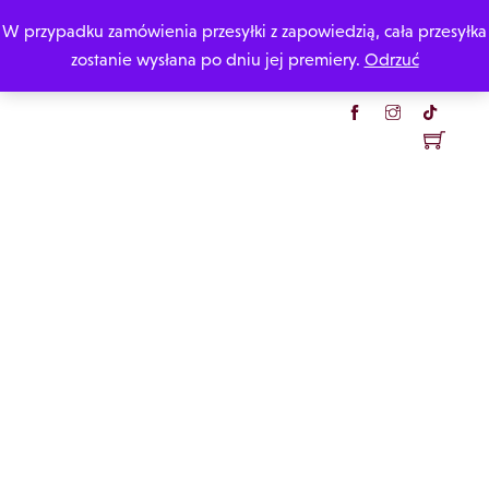
Skip
W przypadku zamówienia przesyłki z zapowiedzią, cała przesyłka
Katarzyna Rzepecka
to
zostanie wysłana po dniu jej premiery.
Odrzuć
content
Menu