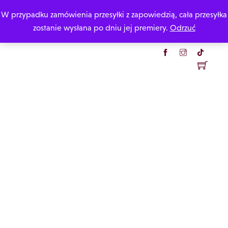
Skip
W przypadku zamówienia przesyłki z zapowiedzią, cała przesyłka
Katarzyna Rzepecka
to
zostanie wysłana po dniu jej premiery.
Odrzuć
content
Menu