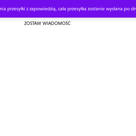
 przesyłki z zapowiedzią, cała przesyłka zostanie wysłana po dn
ŁÓWNA
O MNIE
ZAMÓW Z DEDYKACJĄ
MOJE KSIĄŻKI
ZOSTAW WIADOMOŚĆ