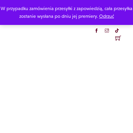
Skip
W przypadku zamówienia przesyłki z zapowiedzią, cała przesyłka
Katarzyna Rzepecka
to
zostanie wysłana po dniu jej premiery.
Odrzuć
content
Menu