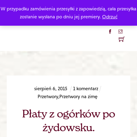
Skip
W przypadku zamówienia przesyłki z zapowiedzią, cała przesyłka
Katarzyna Rzepecka
to
zostanie wysłana po dniu jej premiery.
Odrzuć
content
Menu
sierpień
6
,
2015
1 komentarz
Przetwory
,
Przetwory na zimę
Płaty z ogórków po
żydowsku.