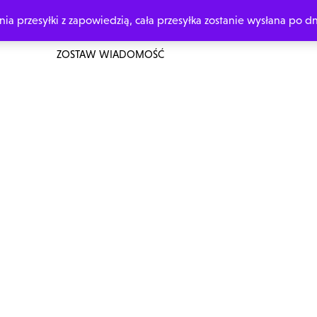
 przesyłki z zapowiedzią, cała przesyłka zostanie wysłana po dn
ŁÓWNA
O MNIE
ZAMÓW Z DEDYKACJĄ
MOJE KSIĄŻKI
ZOSTAW WIADOMOŚĆ