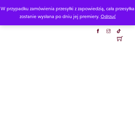
Skip
W przypadku zamówienia przesyłki z zapowiedzią, cała przesyłka
Katarzyna Rzepecka
to
zostanie wysłana po dniu jej premiery.
Odrzuć
content
Menu