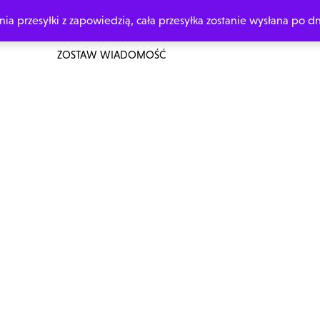
 przesyłki z zapowiedzią, cała przesyłka zostanie wysłana po dn
ŁÓWNA
O MNIE
ZAMÓW Z DEDYKACJĄ
MOJE KSIĄŻKI
ZOSTAW WIADOMOŚĆ