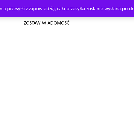
 przesyłki z zapowiedzią, cała przesyłka zostanie wysłana po dn
ŁÓWNA
O MNIE
ZAMÓW Z DEDYKACJĄ
MOJE KSIĄŻKI
ZOSTAW WIADOMOŚĆ