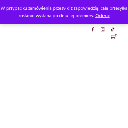
Skip
W przypadku zamówienia przesyłki z zapowiedzią, cała przesyłka
Katarzyna Rzepecka
to
zostanie wysłana po dniu jej premiery.
Odrzuć
content
Menu