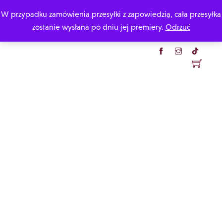
Skip
W przypadku zamówienia przesyłki z zapowiedzią, cała przesyłka
Katarzyna Rzepecka
to
zostanie wysłana po dniu jej premiery.
Odrzuć
content
Menu