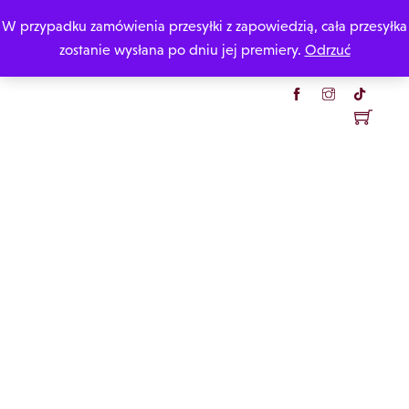
Skip
W przypadku zamówienia przesyłki z zapowiedzią, cała przesyłka
Katarzyna Rzepecka
to
zostanie wysłana po dniu jej premiery.
Odrzuć
content
Menu