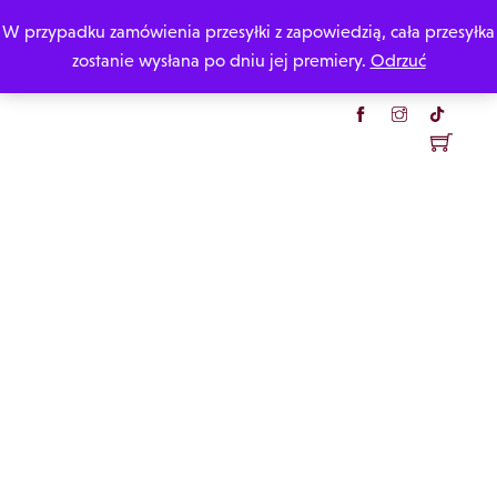
Skip
W przypadku zamówienia przesyłki z zapowiedzią, cała przesyłka
Katarzyna Rzepecka
to
zostanie wysłana po dniu jej premiery.
Odrzuć
content
Menu