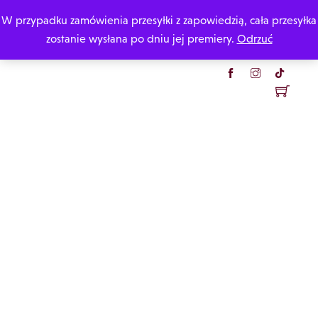
Skip
W przypadku zamówienia przesyłki z zapowiedzią, cała przesyłka
Katarzyna Rzepecka
to
zostanie wysłana po dniu jej premiery.
Odrzuć
content
Menu