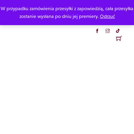
Skip
W przypadku zamówienia przesyłki z zapowiedzią, cała przesyłka
Katarzyna Rzepecka
to
zostanie wysłana po dniu jej premiery.
Odrzuć
content
Menu